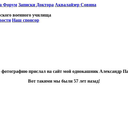
а Форум
Записки Доктора
Аквалайзер Совина
ского военного училища
вости
Наш спонсор
 фотографию прислал на сайт мой однокашник Александр Па
Вот такими мы были 57 лет назад!