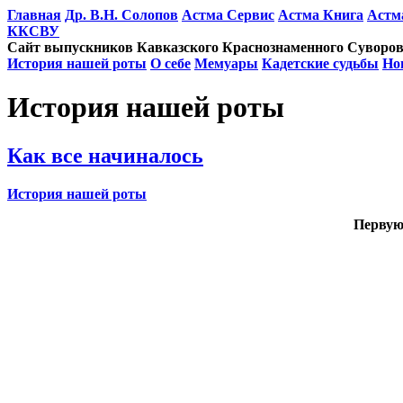
Главная
Др. В.Н. Солопов
Астма Сервис
Астма Книга
Астм
ККСВУ
Сайт выпускников Кавказского Краснознаменного Суворов
История нашей роты
О себе
Мемуары
Кадетские судьбы
Но
История нашей роты
Как все начиналось
История нашей роты
Первую