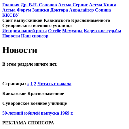
Главная
Др. В.Н. Солопов
Астма Сервис
Астма Книга
Астма Форум
Записки Доктора
Аквалайзер Совина
ККСВУ
Сайт выпускников Кавказского Краснознаменного
Суворовского военного училища
История нашей роты
О себе
Мемуары
Кадетские судьбы
Новости
Наш спонсор
Новости
В этом разделе ничего нет.
_______________________
Страницы:
«
1
2
Читать с начала
Кавказское Краснознаменное
Суворовское военное училище
50-летний юбилей выпуска 1969 г.
РЕКЛАМА СПОНСОРА